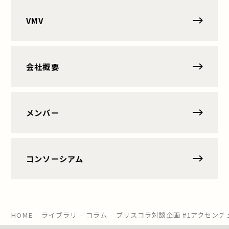
VMV
VMVへページ遷移します。
会社概要
会社概要へページ遷移します。
メンバー
メンバーへページ遷移します。
コンソーシアム
コンソーシアムへページ遷移します。
HOME
ライブラリ
コラム
ブリスコラ対談企画 #1アクセンチ