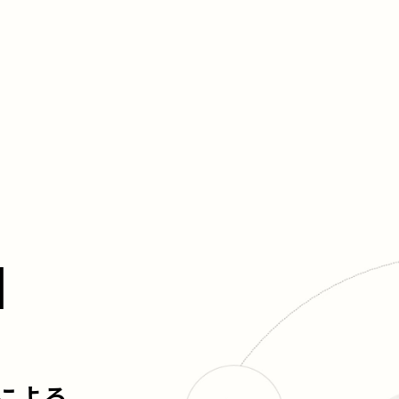
N
による、